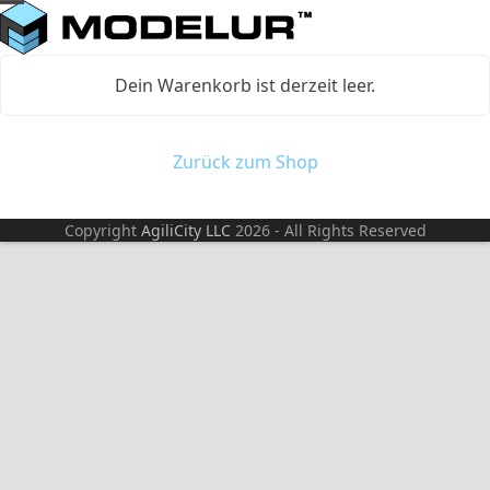
Skip
Open
Close
to
mobile
mobile
content
Dein Warenkorb ist derzeit leer.
menu
menu
Zurück zum Shop
Copyright
AgiliCity LLC
2026 - All Rights Reserved